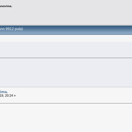
anovima.
ano 9912 puta)
ima.
19, 20:24 »