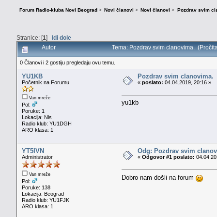
Forum Radio-kluba Novi Beograd
>
Novi članovi
>
Novi članovi
>
Pozdrav svim cl
Stranice: [
1
]
Idi dole
Autor
Tema: Pozdrav svim clanovima. (Pročit
0 Članovi i 2 gostiju pregledaju ovu temu.
YU1KB
Pozdrav svim clanovima.
Početnik na Forumu
«
poslato:
04.04.2019, 20:16 »
Van mreže
yu1kb
Pol:
Poruke: 1
Lokacija: Nis
Radio klub: YU1DGH
ARO klasa: 1
YT5IVN
Odg: Pozdrav svim clanov
Administrator
«
Odgovor #1 poslato:
04.04.20
Van mreže
Dobro nam došli na forum
Pol:
Poruke: 138
Lokacija: Beograd
Radio klub: YU1FJK
ARO klasa: 1