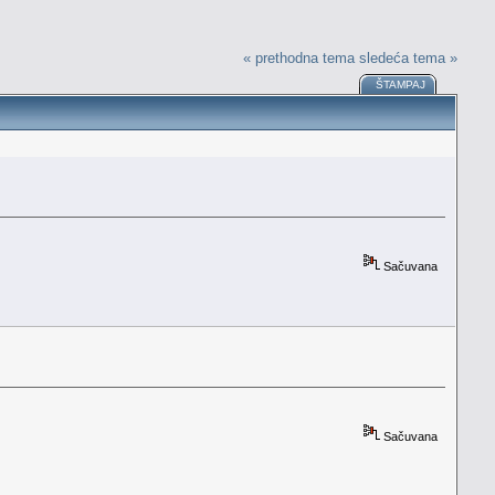
« prethodna tema
sledeća tema »
ŠTAMPAJ
Sačuvana
Sačuvana