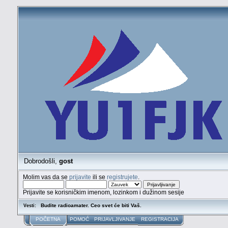
Dobrodošli,
gost
Molim vas da se
prijavite
ili se
registrujete
.
Prijavite se korisničkim imenom, lozinkom i dužinom sesije
Budite radioamater. Ceo svet će biti Vaš.
Vesti:
POČETNA
POMOĆ
PRIJAVLJIVANJE
REGISTRACIJA