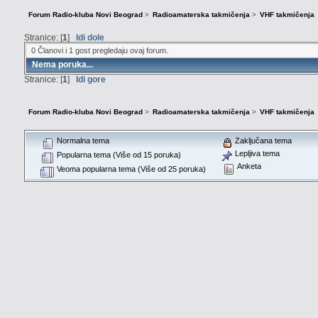
Forum Radio-kluba Novi Beograd
>
Radioamaterska takmičenja
>
VHF takmičenja
Stranice: [
1
]
Idi dole
0 Članovi i 1 gost pregledaju ovaj forum.
Nema poruka...
Stranice: [
1
]
Idi gore
Forum Radio-kluba Novi Beograd
>
Radioamaterska takmičenja
>
VHF takmičenja
Normalna tema
Zaključana tema
Lepljiva tema
Popularna tema (Više od 15 poruka)
Anketa
Veoma popularna tema (Više od 25 poruka)