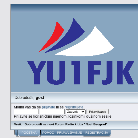
Dobrodošli,
gost
Molim vas da se
prijavite
ili se
registrujete
.
Prijavite se korisničkim imenom, lozinkom i dužinom sesije
Dobro došli na novi Forum Radio kluba "Novi Beograd".
Vesti:
POČETNA
POMOĆ
PRIJAVLJIVANJE
REGISTRACIJA